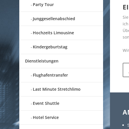
Party Tour
E
Sie
Junggesellenabschied
ich
Übe
Hochzeits Limousine
son
Kindergeburtstag
Wir
Dienstleistungen
Flughafentransfer
Last Minute Stretchlimo
Event Shuttle
A
Hotel Service